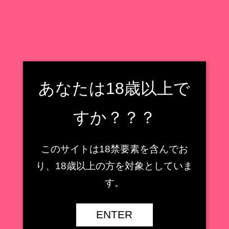
フィギュア収集癖野郎の住処
フィギュアレビューもどき
検索
フィギュア収集癖野郎の住処
あなたは18歳以上で
メニュー
すか？？？
かぐや様は告らせたい
このサイトは18禁要素を含んでお
【AMAKUNI】鹿島 ［八
り、18歳以上の方を対象としていま
周年記念・再販］1/7スケ
【キューズQ】ミサ姉 ス
す。
ールフィギュアレビュー
ペーススーツVer.1/7スケ
【艦隊これくしょん -艦こ
ールフィギュアレビュー
れ-】
【魔法少女】
ENTER