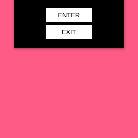
【ALTER】鷺沢 文香 潮風の一
アイドルマスター
ENTER
頁Ver.1/7 スケールフィギュアレ
ビュー【アイドルマスター シン
デレラガールズ】
EXIT
2022.12.15
グッドスマイルカンパニー 月岡
アイドルマスター
恋鐘 フェイスオブトレジャーVer.
【アイドルマスター シャイニー
カラーズ】
2022.05.12
ブロッコリー 樋口円香 クリア
アイドルマスター
マリンカーム Ver.
2022.03.12