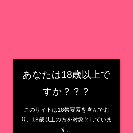
フィギュア収集癖野郎の住処
フィギュアレビューもどき
検索
フィギュア収集癖野郎の住処
メニュー
あなたは18歳以上で
アイドルマスター
すか？？？
【ロケットボーイ】ツイ
【キューズQ】ミサ姉 ス
ンテちゃん 1/6スケール
ペーススーツVer.1/7スケ
フィギュア【マッパニナ
このサイトは18禁要素を含んでお
こ
ールフィギュアレビュー
ッタ氏オリジナルキャラ
り、18歳以上の方を対象としていま
【魔法少女】
クター】
す。