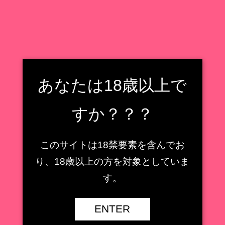
フィギュア収集癖野郎の住処
フィギュアレビューもどき
検索
フィギュア収集癖野郎の住処
あなたは18歳以上で
メニュー
すか？？？
こばやし(Vibrastar)
このサイトは18禁要素を含んでお
【AMAKUNI】鹿島 ［八
り、18歳以上の方を対象としていま
周年記念・再販］1/7スケ
【キューズQ】ミサ姉 ス
す。
ールフィギュアレビュー
ペーススーツVer.1/7スケ
【艦隊これくしょん -艦こ
ールフィギュアレビュー
れ-】
【魔法少女】
ENTER