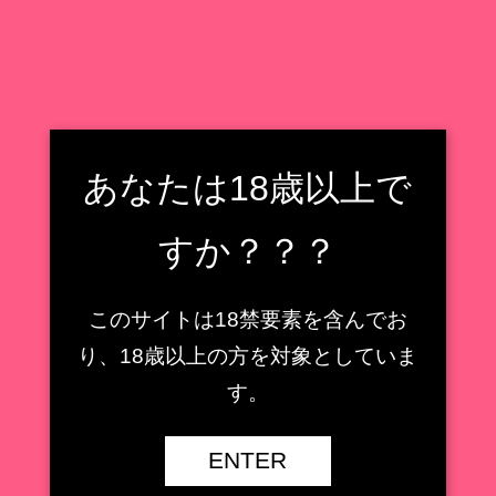
フィギュア収集癖野郎の住処
フィギュアレビューもどき
検索
フィギュア収集癖野郎の住処
あなたは18歳以上で
メニュー
すか？？？
ストロンガー
このサイトは18禁要素を含んでお
【AMAKUNI】鹿島 ［八
り、18歳以上の方を対象としていま
周年記念・再販］1/7スケ
【キューズQ】ミサ姉 ス
す。
ールフィギュアレビュー
ペーススーツVer.1/7スケ
【艦隊これくしょん -艦こ
ールフィギュアレビュー
れ-】
【魔法少女】
ENTER