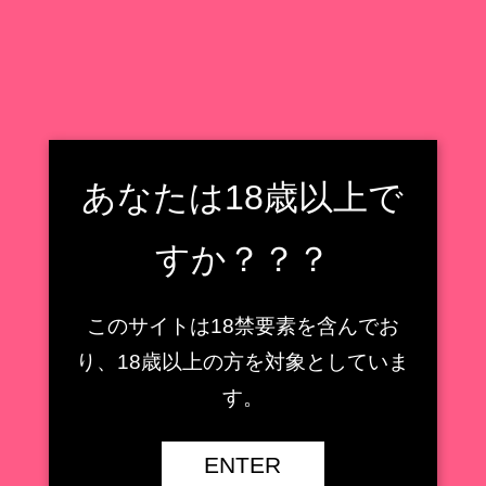
フィギュア収集癖野郎の住処
フィギュアレビューもどき
検索
フィギュア収集癖野郎の住処
あなたは18歳以上で
メニュー
すか？？？
セントルイス
このサイトは18禁要素を含んでお
【AMAKUNI】鹿島 ［八
り、18歳以上の方を対象としていま
周年記念・再販］1/7スケ
【キューズQ】ミサ姉 ス
ールフィギュアレビュー
ペーススーツVer.1/7スケ
す。
【艦隊これくしょん -艦こ
ールフィギュアレビュー
れ-】
【魔法少女】
ENTER