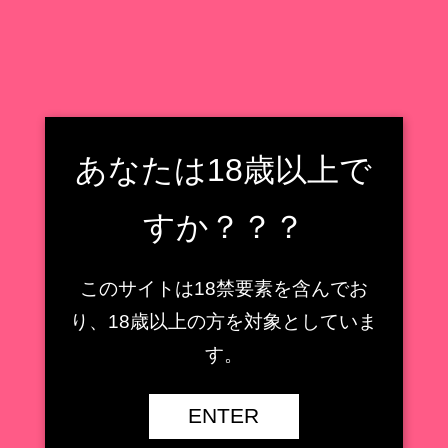
フィギュア収集癖野郎の住処
フィギュアレビューもどき
検索
フィギュア収集癖野郎の住処
あなたは18歳以上で
メニュー
すか？？？
リボルブ
このサイトは18禁要素を含んでお
【AMAKUNI】鹿島 ［八
り、18歳以上の方を対象としていま
周年記念・再販］1/7スケ
【キューズQ】ミサ姉 ス
す。
ールフィギュアレビュー
ペーススーツVer.1/7スケ
【艦隊これくしょん -艦こ
ールフィギュアレビュー
れ-】
【魔法少女】
ENTER