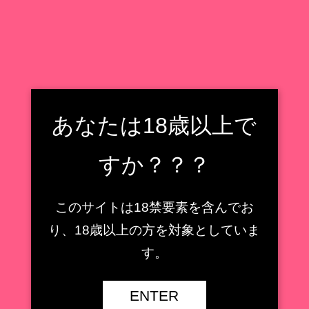
フィギュア収集癖野郎の住処
フィギュアレビューもどき
検索
フィギュア収集癖野郎の住処
あなたは18歳以上で
メニュー
すか？？？
広瀬裕之(デコマスラボ)
このサイトは18禁要素を含んでお
【AMAKUNI】鹿島 ［八
り、18歳以上の方を対象としていま
周年記念・再販］1/7スケ
【キューズQ】ミサ姉 ス
ールフィギュアレビュー
ペーススーツVer.1/7スケ
す。
【艦隊これくしょん -艦こ
ールフィギュアレビュー
れ-】
【魔法少女】
ENTER