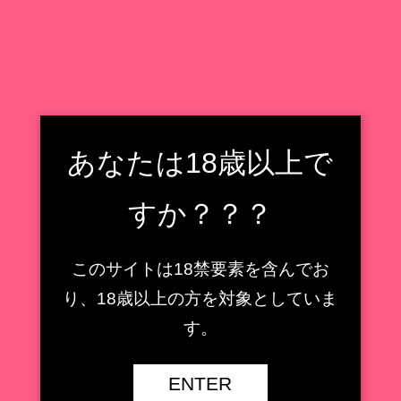
フィギュア収集癖野郎の住処
フィギュアレビューもどき
検索
フィギュア収集癖野郎の住処
あなたは18歳以上で
メニュー
すか？？？
装甲悪鬼村正
このサイトは18禁要素を含んでお
【AMAKUNI】鹿島 ［八
り、18歳以上の方を対象としていま
周年記念・再販］1/7スケ
【キューズQ】ミサ姉 ス
ールフィギュアレビュー
ペーススーツVer.1/7スケ
す。
【艦隊これくしょん -艦こ
ールフィギュアレビュー
れ-】
【魔法少女】
ENTER