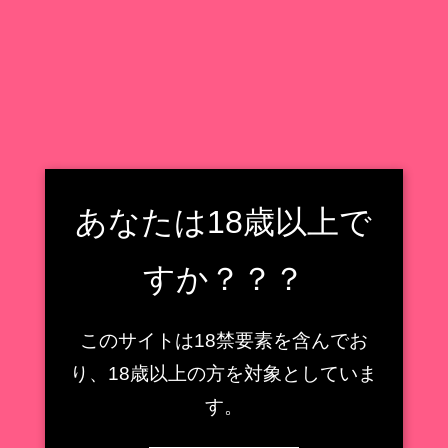
フィギュア収集癖野郎の住処
フィギュアレビューもどき
検索
フィギュア収集癖野郎の住処
メニュー
あなたは18歳以上で
路川宏之
すか？？？
【AMAKUNI】鹿島 ［八
このサイトは18禁要素を含んでお
周年記念・再販］1/7スケ
【キューズQ】ミサ姉 ス
ールフィギュアレビュー
ペーススーツVer.1/7スケ
り、18歳以上の方を対象としていま
【艦隊これくしょん -艦こ
ールフィギュアレビュー
す。
れ-】
【魔法少女】