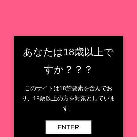
フィギュア収集癖野郎の住処
フィギュアレビューもどき
検索
フィギュア収集癖野郎の住処
あなたは18歳以上で
メニュー
すか？？？
遠坂凛
このサイトは18禁要素を含んでお
【AMAKUNI】鹿島 ［八
り、18歳以上の方を対象としていま
周年記念・再販］1/7スケ
【キューズQ】ミサ姉 ス
す。
ールフィギュアレビュー
ペーススーツVer.1/7スケ
【艦隊これくしょん -艦こ
ールフィギュアレビュー
れ-】
【魔法少女】
ENTER