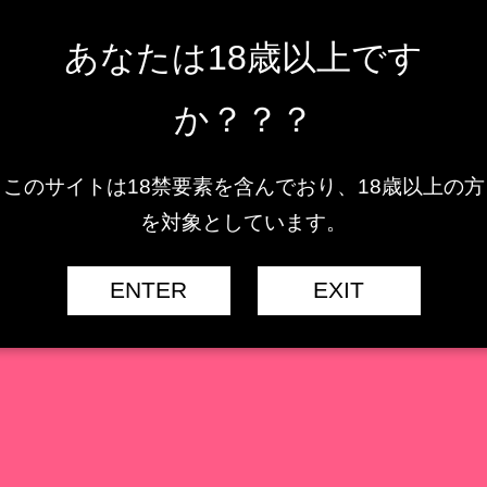
あなたは18歳以上です
か？？？
このサイトは18禁要素を含んでおり、18歳以上の方
を対象としています。
ENTER
EXIT