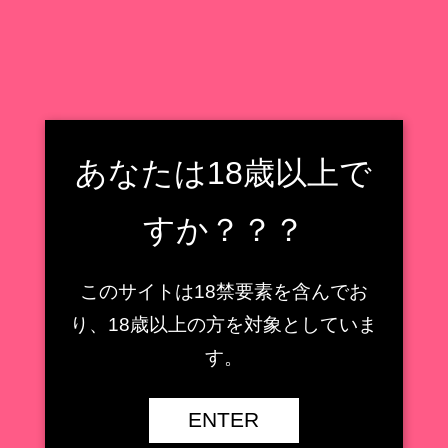
フィギュア収集癖野郎の住処
フィギュアレビューもどき
検索
フィギュア収集癖野郎の住処
あなたは18歳以上で
メニュー
すか？？？
iTANDi（株式会社コネクトレク
このサイトは18禁要素を含んでお
ト）
り、18歳以上の方を対象としていま
【AMAKUNI】鹿島 ［八
す。
周年記念・再販］1/7スケ
【キューズQ】ミサ姉 ス
ールフィギュアレビュー
ペーススーツVer.1/7スケ
ENTER
【艦隊これくしょん -艦こ
ールフィギュアレビュー
れ-】
【魔法少女】