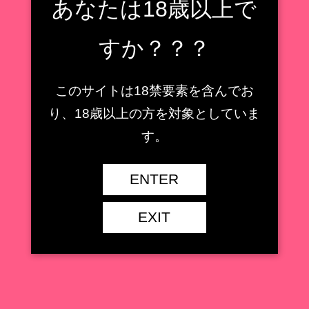
あなたは18歳以上で
価格
￥23,100（税込・送料別）
発売月
2021年11月
すか？？？
1/5スケール
スケール
全高：約25.8cm
このサイトは18禁要素を含んでお
仕様
PVC・ABS・金属 塗装済み
り、18歳以上の方を対象としていま
原型
マッカラン24
す。
彩色
マイキー
商品URL
https://www.native-web.jp/characters/5288/
ENTER
EXIT