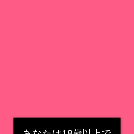
金の塗装やドレスの造形がすごい細かいのはALTERさん
の信頼の所以ですよね！！
作品名
アイドルマスター シンデレラガールズ
1/7 スケール
サイズ
全高：約240mm
原型
みさいる
彩色
星名 詠美
発売日
2022年1月発売
価格
19,580円（税抜17,800円）
仕様
PVC&ABS製塗装済完成品
商品HP
https://alter-web.jp/products/483/
あなたは18歳以上で