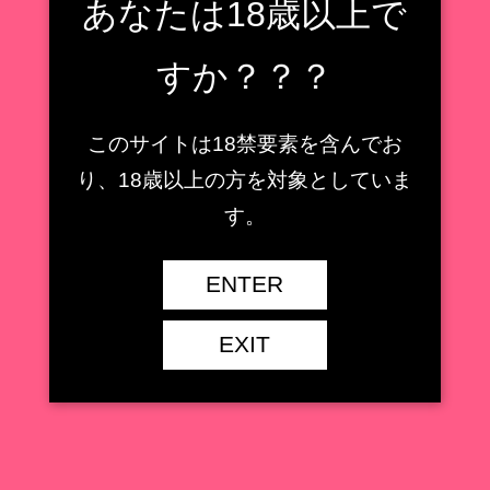
あなたは18歳以上で
まさにパーフェクトなフィギュアです
ね！！
すか？？？
届いてから記事にするのに時間がかかってしまいました
このサイトは18禁要素を含んでお
が、
り、18歳以上の方を対象としていま
す。
いい感じに撮影、現像できたと思います！
ENTER
作品名
アズールレーン
発売日
2022年3月
EXIT
価格
30,580円（税抜27,800円）
1/7 スケール
サイズ
全高：約260mm
原型
ヤドカリ/ウサギ