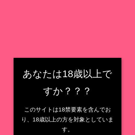
X
Facebook
はてブ
LINE
コピー
あなたは18歳以上で
2022.05.11
2022.05.25
作品名
オーバーロード
すか？？？
発売月
2022/5
価格
¥46,750 (税込)
このサイトは18禁要素を含んでお
1/7スケール
り、18歳以上の方を対象としていま
サイズ
全長：約320mm
す。