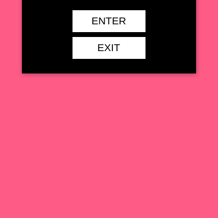
仕様
PVC製塗装済み完成品
ENTER
原型
Design COCO(Art Director:CHIGA)
彩色
Design COCO(Art Director:CHIGA)
EXIT
商品
https://shibuya-scramble-
URL
figure.com/lp/scale/overlord/swimsuit/albedo/