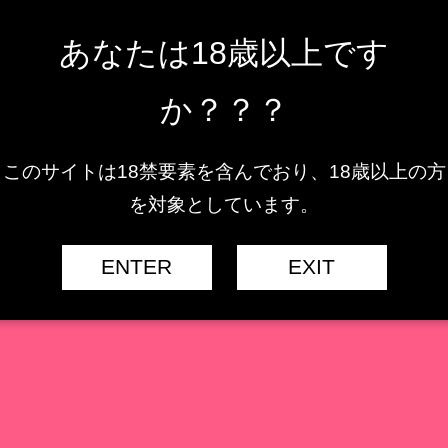
2022.07.17
あなたは18歳以上です
感とわがままなボディ
か？？？
ら
「金城 遙華」
がキャストオフできる形でフィギュア化しまし
このサイトは18禁要素を含んでおり、18歳以上の方
を対象としています。
いですね！！
ENTER
EXIT