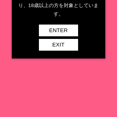
作品名
To LOVEる-とらぶる- ダークネス
り、18歳以上の方を対象としていま
制作協力
ウイング
す。
メーカー
HOBBY STOCK
ENTER
価格
18,150円
発売月
2021/10
EXIT
1/6
スケール
全高約25cm
仕様
ABS、PVC
原型
おたか
彩色
東向
公式HP
https://www.hobbystock.jp/s/item/view/hso-gcf-00000045
適当に垂れ流し