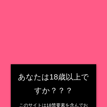
X
Facebook
はてブ
LINE
コピー
あなたは18歳以上で
2023.07.05
作品名
絶対！風紀委員長 神氷鉋静
すか？？？
発売元
マウスユニット
このサイトは18禁要素を含んでお
販売元
？？？？